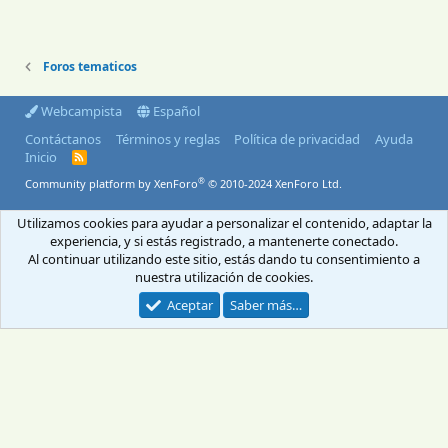
Foros tematicos
Webcampista
Español
Contáctanos
Términos y reglas
Política de privacidad
Ayuda
Inicio
R
S
®
Community platform by XenForo
© 2010-2024 XenForo Ltd.
S
© 2004-2026 Webcampista.com
Utilizamos cookies para ayudar a personalizar el contenido, adaptar la
experiencia, y si estás registrado, a mantenerte conectado.
Envíanos un email
Menú profesionales
Al continuar utilizando este sitio, estás dando tu consentimiento a
Aviso Legal
Política de cookies
nuestra utilización de cookies.
Política de privacidad
Aceptar
Saber más…