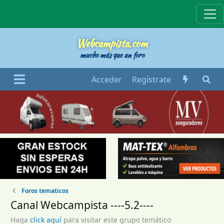
Webcampista
Webcampista.com
mucho más que un foro
Acceder
Regístrate
Foros tematicos
Canal Webcampista ----5.2----
Haga
click aquí
para visitar este grupo temático