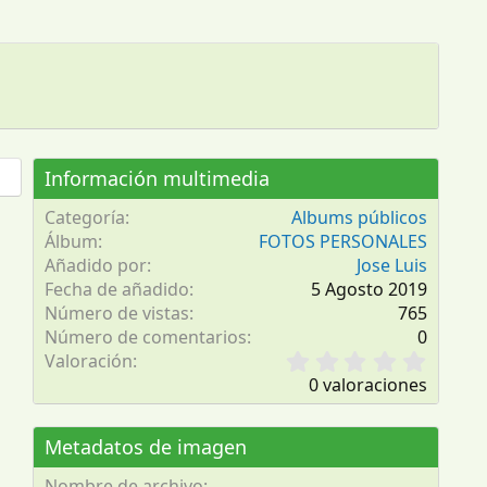
Información multimedia
Categoría
Albums públicos
Álbum
FOTOS PERSONALES
Añadido por
Jose Luis
Fecha de añadido
5 Agosto 2019
Número de vistas
765
Número de comentarios
0
0
Valoración
,
0 valoraciones
0
0
e
Metadatos de imagen
s
t
Nombre de archivo