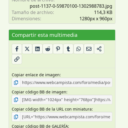
r
post-1137-0-59870100-1302988783.jpg
e
Tamaño de archivo
114,3 KB
l
Dimensiones
1280px x 960px
l
a
(
Compartir esta multimedia
s
)
Copiar enlace de imagen
Copiar código BB de imagen
Copiar código BB de la URL con miniatura
Copiar código BB de GALERÍA