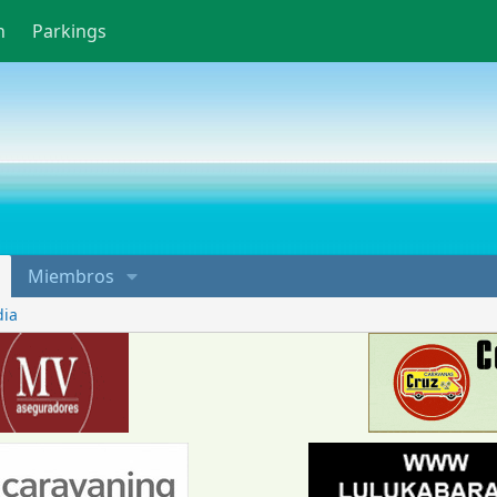
n
Parkings
Miembros
dia