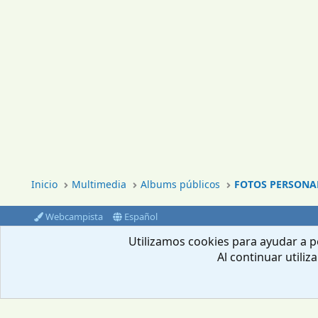
Inicio
Multimedia
Albums públicos
FOTOS PERSONA
Webcampista
Español
®
Community platform by XenForo
© 2010-2024 XenForo Ltd.
Utilizamos cookies para ayudar a pe
Al continuar utiliz
Envíanos un email
Aviso Legal
Política de privacidad