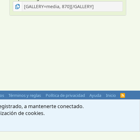
os
Términos y reglas
Política de privacidad
Ayuda
Inicio
R
S
S
 registrado, a mantenerte conectado.
lización de cookies.
© 2004-2026 Webcampista.com
Menú profesionales
Política de cookies