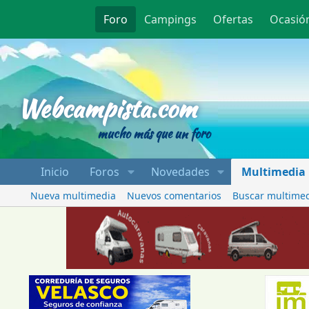
Foro
Campings
Ofertas
Ocasió
Webcampista
Webcampista.com
mucho más que un foro
Inicio
Foros
Novedades
Multimedia
Nueva multimedia
Nuevos comentarios
Buscar multime