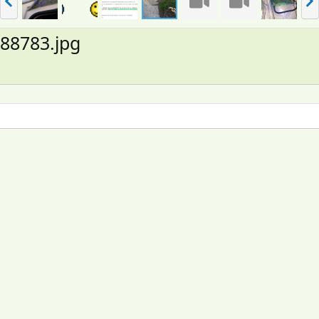
n
i
t
g
.
.
88783.jpg