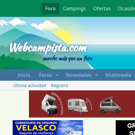
Foro
Campings
Ofertas
Ocasió
Webcampista
Webcampista.com
mucho más que un foro
Inicio
Foros
Novedades
Multimedia
Última actividad
Registro