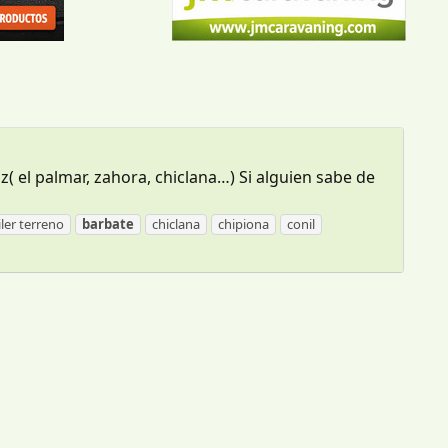
( el palmar, zahora, chiclana…) Si alguien sabe de
iler terreno
barbate
chiclana
chipiona
conil