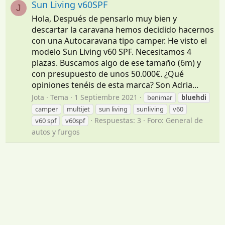
Sun Living v60SPF
J
Hola, Después de pensarlo muy bien y
descartar la caravana hemos decidido hacernos
con una Autocaravana tipo camper. He visto el
modelo Sun Living v60 SPF. Necesitamos 4
plazas. Buscamos algo de ese tamaño (6m) y
con presupuesto de unos 50.000€. ¿Qué
opiniones tenéis de esta marca? Son Adria...
Jota
Tema
1 Septiembre 2021
benimar
bluehdi
camper
multijet
sun living
sunliving
v60
Respuestas: 3
Foro:
General de
v60 spf
v60spf
autos y furgos