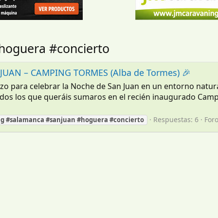
hoguera #concierto
UAN – CAMPING TORMES (Alba de Tormes) 🎉
zo para celebrar la Noche de San Juan en un entorno natur
os los que queráis sumaros en el recién inaugurado Camp
Respuestas: 6
For
ng
#salamanca
#sanjuan
#hoguera
#concierto