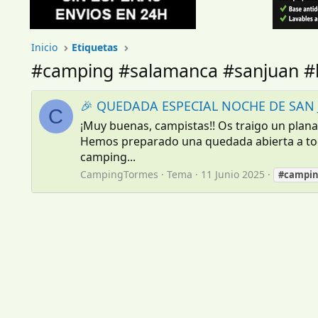
Inicio
Etiquetas
#camping #salamanca #sanjuan #
🎉 QUEDADA ESPECIAL NOCHE DE SAN J
C
¡Muy buenas, campistas!! Os traigo un plana
Hemos preparado una quedada abierta a tod
camping...
CampingTormes
Tema
11 Junio 2025
#campi