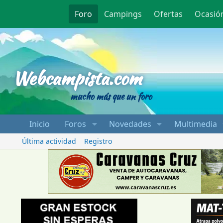
Foro
Campings
Ofertas
Ocasió
Webcampista
Webcampista.com
mucho más que un foro
Inicio
Foros
Novedades
Multimedia
Última actividad
Registro