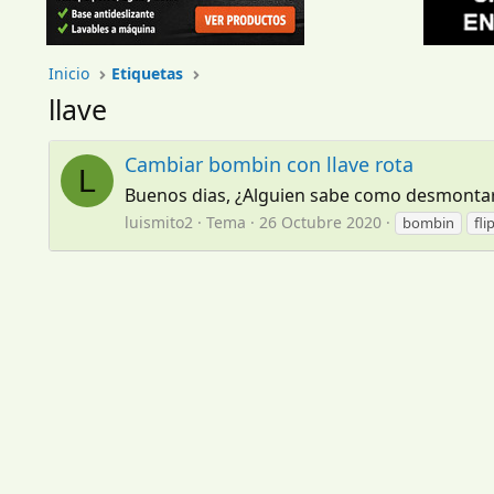
Inicio
Etiquetas
llave
Cambiar bombin con llave rota
L
Buenos dias, ¿Alguien sabe como desmontar e
luismito2
Tema
26 Octubre 2020
bombin
fli