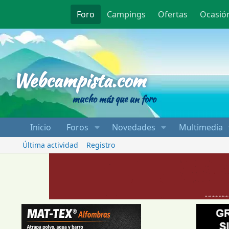
Foro
Campings
Ofertas
Ocasió
Webcampista
Webcampista.com
mucho más que un foro
Inicio
Foros
Novedades
Multimedia
Última actividad
Registro