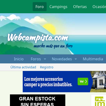
Foro
Campings
Ofertas
Ocasió
Webcampista
Webcampista.com
mucho más que un foro
Inicio
Foros
Novedades
Multimedia
Última actividad
Registro