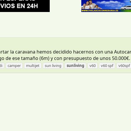
rtar la caravana hemos decidido hacernos con una Autocara
go de ese tamaño (6m) y con presupuesto de unos 50.000€. ¿
di
camper
multijet
sun living
sunliving
v60
v60 spf
v60spf