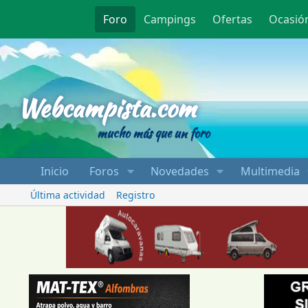
Foro
Campings
Ofertas
Ocasió
Webcampista
Webcampista.com
mucho más que un foro
Inicio
Foros
Novedades
Multimedia
Última actividad
Registro