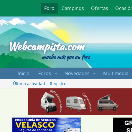
Foro
Campings
Ofertas
Ocasió
Webcampista
Webcampista.com
mucho más que un foro
Inicio
Foros
Novedades
Multimedia
Última actividad
Registro