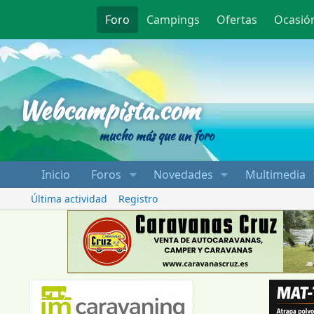
Foro
Campings
Ofertas
Ocasió
Webcampista
Webcampista.com
mucho más que un foro
Inicio
Foros
Novedades
Multimedia
Última actividad
Registro