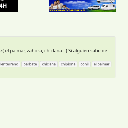
( el palmar, zahora, chiclana…) Si alguien sabe de
iler terreno
barbate
chiclana
chipiona
conil
el palmar