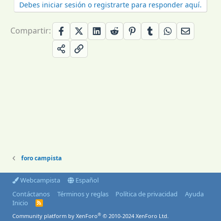
Debes iniciar sesión o registrarte para responder aquí.
Compartir:
foro campista
Webcampista
Español
Contáctanos
Términos y reglas
Política de privacidad
Ayuda
Inicio
R
S
®
Community platform by XenForo
© 2010-2024 XenForo Ltd.
S