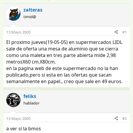
n
e
i
c
zalteras
c
h
timid@
i
a
a
d
d
e
13 Mayo 2005
#1
o
i
El proximo jueves(19-05-05) en supermercados LIDL
r
n
d
i
sale de oferta una mesa de aluminio que se cierra
e
c
como una maleta en tres parte abierta mide 2,98
l
i
metrosX60 cm.X80cm.
t
o
en la pagina web de este supermercado no la han
e
publicado,pero si esta en las ofertas que sacan
m
semanalmente en papel., creo que sale en 49 euros.
a
feliks
hablador
13 Mayo 2005
#2
a ver si la bmos