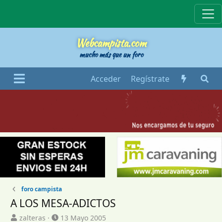
Webcampista
Webcampista.com
mucho más que un foro
Acceder
Regístrate
foro campista
A LOS MESA-ADICTOS
I
F
zalteras
13 Mayo 2005