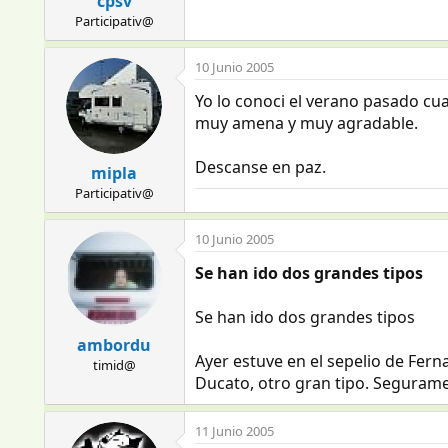
cpsv
Participativ@
10 Junio 2005
Yo lo conoci el verano pasado cu
muy amena y muy agradable.
Descanse en paz.
mipla
Participativ@
10 Junio 2005
Se han ido dos grandes tipos
Se han ido dos grandes tipos
ambordu
Ayer estuve en el sepelio de Fern
timid@
Ducato, otro gran tipo. Segurame
11 Junio 2005