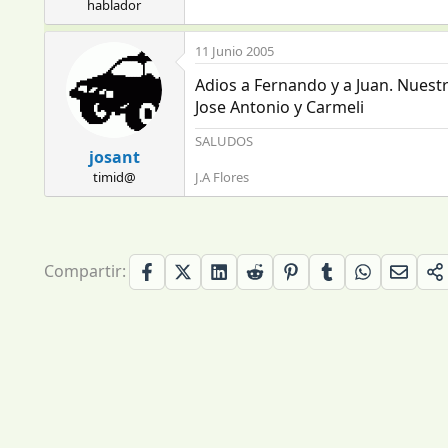
hablador
11 Junio 2005
Adios a Fernando y a Juan. Nuest
Jose Antonio y Carmeli
SALUDOS
josant
timid@
J.A Flores
Compartir: