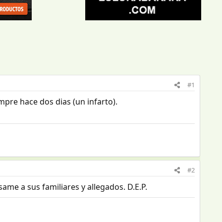
#1
mpre hace dos dias (un infarto).
#2
ame a sus familiares y allegados. D.E.P.