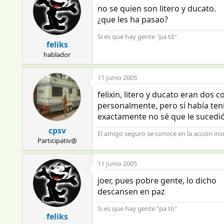
no se quien son litero y ducato.
¿que les ha pasao?
Si es que hay gente "pa tó"
feliks
hablador
11 Junio 2005
felixin, litero y ducato eran do
personalmente, pero sí había tenid
exactamente no sé que le sucedió,
cpsv
El amigo seguro se conoce en la acción inse
Participativ@
11 Junio 2005
joer, pues pobre gente, lo dicho
descansen en paz
Si es que hay gente "pa tó"
feliks