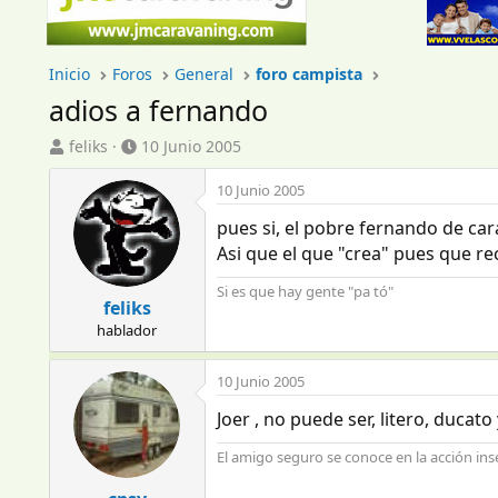
Inicio
Foros
General
foro campista
adios a fernando
I
F
feliks
10 Junio 2005
n
e
i
c
10 Junio 2005
c
h
pues si, el pobre fernando de cara
i
a
a
d
Asi que el que "crea" pues que r
d
e
Si es que hay gente "pa tó"
o
i
feliks
r
n
hablador
d
i
e
c
l
i
10 Junio 2005
t
o
Joer , no puede ser, litero, ducat
e
m
El amigo seguro se conoce en la acción inse
a