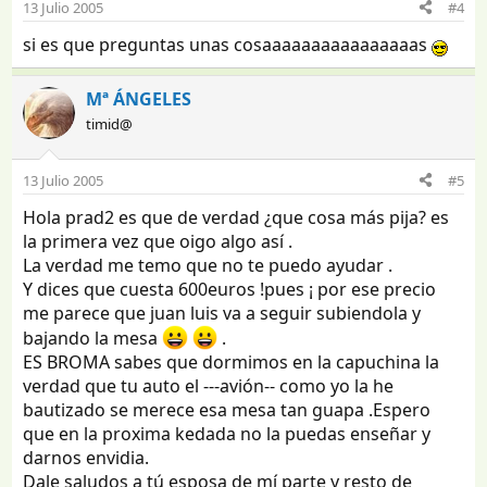
13 Julio 2005
#4
si es que preguntas unas cosaaaaaaaaaaaaaaaas
Mª ÁNGELES
timid@
13 Julio 2005
#5
Hola prad2 es que de verdad ¿que cosa más pija? es
la primera vez que oigo algo así .
La verdad me temo que no te puedo ayudar .
Y dices que cuesta 600euros !pues ¡ por ese precio
me parece que juan luis va a seguir subiendola y
bajando la mesa
.
ES BROMA sabes que dormimos en la capuchina la
verdad que tu auto el ---avión-- como yo la he
bautizado se merece esa mesa tan guapa .Espero
que en la proxima kedada no la puedas enseñar y
darnos envidia.
Dale saludos a tú esposa de mí parte y resto de