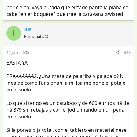
por cierto, vaya putada que el tv de pantalla plana co
cabe "en er boquete" que trae la caravana :twisted:
Ilis
I
Participativ@
14 Julio 2005
#13
BASTA YA
PRAAAAAAA2, ¿Una meza de pa ariba y pa abajo? Ni
idea de como funsionan, a mi Isa me pone el potaje
en el suelo.
Lo que si tengo es un catalogo y de 600 euritos ná de
ná 379 sin rebajas y con el jodio mando en un pedal
en el suelo.
Si la pones pija total, con el tablero en material dese
transparente (pá ve quien hase manita), hay que