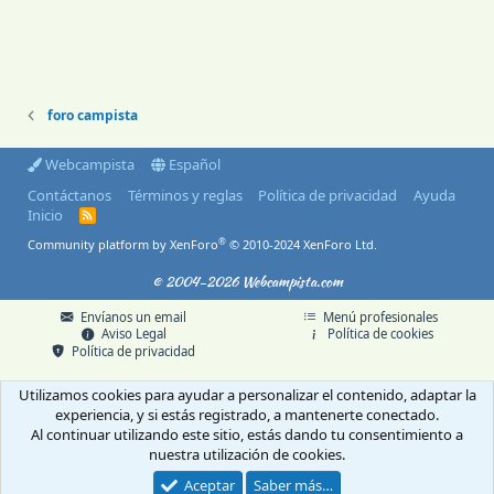
foro campista
Webcampista
Español
Contáctanos
Términos y reglas
Política de privacidad
Ayuda
Inicio
R
S
®
Community platform by XenForo
© 2010-2024 XenForo Ltd.
S
© 2004-2026 Webcampista.com
Envíanos un email
Menú profesionales
Aviso Legal
Política de cookies
Política de privacidad
Utilizamos cookies para ayudar a personalizar el contenido, adaptar la
experiencia, y si estás registrado, a mantenerte conectado.
Al continuar utilizando este sitio, estás dando tu consentimiento a
nuestra utilización de cookies.
Aceptar
Saber más…