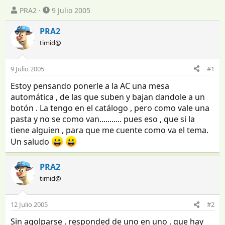
I
F
PRA2
9 Julio 2005
n
e
i
c
PRA2
c
h
timid@
i
a
a
d
d
e
9 Julio 2005
#1
o
i
Estoy pensando ponerle a la AC una mesa
r
n
d
i
automática , de las que suben y bajan dandole a un
e
c
botón . La tengo en el catálogo , pero como vale una
l
i
pasta y no se como van........... pues eso , que si la
t
o
tiene alguien , para que me cuente como va el tema.
e
Un saludo
m
a
PRA2
timid@
12 Julio 2005
#2
Sin agolparse , responded de uno en uno , que hay