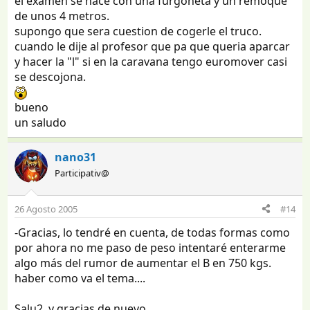
el examen se hace con una furgoneta y un remoque
de unos 4 metros.
supongo que sera cuestion de cogerle el truco.
cuando le dije al profesor que pa que queria aparcar
y hacer la "l" si en la caravana tengo euromover casi
se descojona.
bueno
un saludo
nano31
Participativ@
26 Agosto 2005
#14
-Gracias, lo tendré en cuenta, de todas formas como
por ahora no me paso de peso intentaré enterarme
algo más del rumor de aumentar el B en 750 kgs.
haber como va el tema....
Salu2. y gracias de nuevo