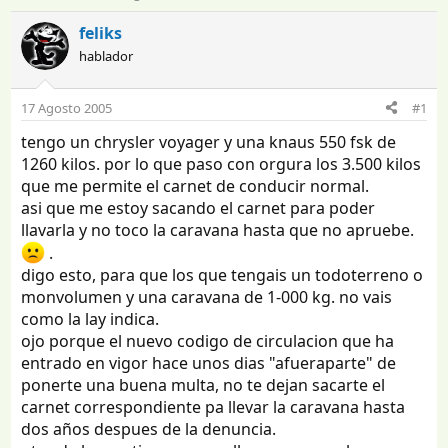
n
e
i
c
feliks
c
h
hablador
i
a
a
d
d
e
17 Agosto 2005
#1
o
i
tengo un chrysler voyager y una knaus 550 fsk de
r
n
d
i
1260 kilos. por lo que paso con orgura los 3.500 kilos
e
c
que me permite el carnet de conducir normal.
l
i
asi que me estoy sacando el carnet para poder
t
o
llavarla y no toco la caravana hasta que no apruebe.
e
.
m
digo esto, para que los que tengais un todoterreno o
a
monvolumen y una caravana de 1-000 kg. no vais
como la lay indica.
ojo porque el nuevo codigo de circulacion que ha
entrado en vigor hace unos dias "afueraparte" de
ponerte una buena multa, no te dejan sacarte el
carnet correspondiente pa llevar la caravana hasta
dos años despues de la denuncia.