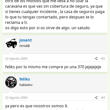
otro de los motivos que me lleva a no usar la
caravana es que vas sin cobertura de seguro, ya que
si tienes cualquier incidente , la casa de seguros paga
lo que tu tengas contartado, pero despues te lo
reclama a ti.
os digo esto por si os sirve de algo. un saludo
josant
timid@
22 Agosto 2005
#2
feliks por lo mismo me compre yo una 370 jejejejeje
feliks
hablador
22 Agosto 2005
#3
ya pero es que nosotros somos 6.