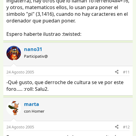
inglaterra), hay otros que lo llaman TóTerreno4x4=16,
y otros, matematicos ellos, lo usan para poner el
simbolo "pi" (3,1416), cuando no hay caracteres en el
ordenador que puedan poner.
Espero haberte ilustrao :twisted:
nano31
Participativ@
24 Agosto 2005
#11
-Qué gusto, que derroche de cultura se ve por este
foro..... :roll: Salu2.
marta
con Homer
24 Agosto 2005
#12