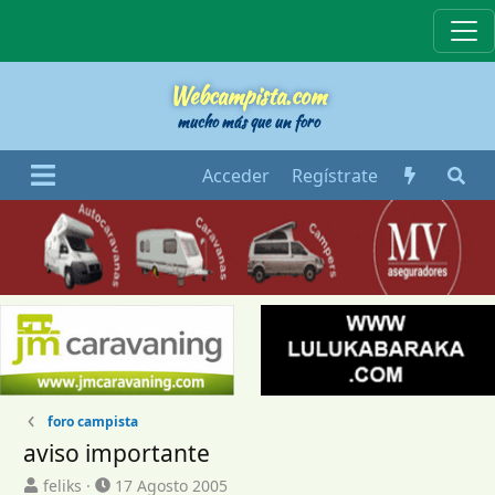
Webcampista
Webcampista.com
mucho más que un foro
Acceder
Regístrate
foro campista
aviso importante
I
F
feliks
17 Agosto 2005