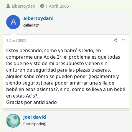
I
F
albertoydani
1 Abril 2005
n
e
i
c
albertoydani
A
c
h
calladit@
i
a
a
d
d
e
1 Abril 2005
#1
o
i
Estoy pensando, como ya habréis leido, en
r
n
d
i
comprarme una Ac de 2º, el problema es que todas
e
c
las que he visto de mi presupuesto vienen sin
l
i
cinturón de seguridad para las plazas traseras,
t
o
alguien sabe cómo se pueden poner (legalmente y
e
siendo seguros) para poder amarrar una silla de
m
bebé en esos asientos?, sino, cómo se lleva a un bebé
a
en estas Ac´s?.
Gracias por anticipado
joel david
Participativ@