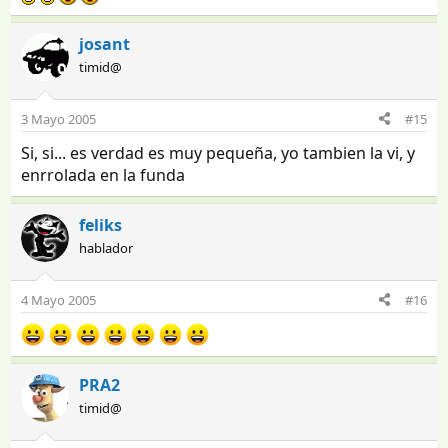
josant
timid@
3 Mayo 2005
#15
Si, si... es verdad es muy pequeña, yo tambien la vi, y
enrrolada en la funda
feliks
hablador
4 Mayo 2005
#16
PRA2
timid@