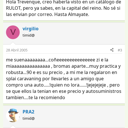
Hola Trevenque, creo haberla visto en un catálogo de
RULOT, pero ya sabes, en la capital del reino. No sé si
las envian por correo. Hasta Almayate.
virgilio
V
timid@
28 Abril 2005
#3
me suenaaaaaaaa...coñeeeeeeeeeeeeeee zi e la
miaaaaaaaaaaaaaaa , bromas aparte...muy practica y
robusta...90 e es su precio , a mi me la regalaron en
splai caravaning por llevarles a un amigo que
compro una auto.....!quien no lora......!jejejejeje , pero
se que ellos la tenian en ese precio y autosuministros
tambien....te la recomiendo
PRA2
timid@