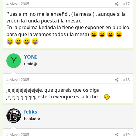
4 Mayo 2005
#17
Pues a mi no me la enseñó , ( la mesa ) , aunque si la
vi con la funda puesta ( la mesa).
En la proxima kedada la tiene que exponer en publico
para que la veamos todos ( la mesa)
YONI
Y
timid@
4 Mayo 2005
#18
jejejejejejejejeje, que quereis que os diga
jejejejejejejej, este Trevenque es la leche....
feliks
hablador
4 Mayo 2005
#19