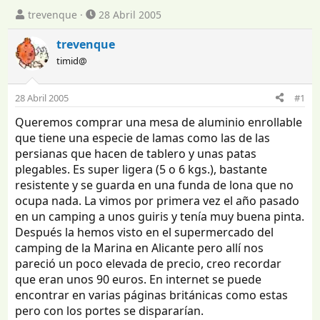
I
F
trevenque
28 Abril 2005
n
e
i
c
trevenque
c
h
timid@
i
a
a
d
d
e
28 Abril 2005
#1
o
i
Queremos comprar una mesa de aluminio enrollable
r
n
d
i
que tiene una especie de lamas como las de las
e
c
persianas que hacen de tablero y unas patas
l
i
plegables. Es super ligera (5 o 6 kgs.), bastante
t
o
resistente y se guarda en una funda de lona que no
e
ocupa nada. La vimos por primera vez el año pasado
m
en un camping a unos guiris y tenía muy buena pinta.
a
Después la hemos visto en el supermercado del
camping de la Marina en Alicante pero allí nos
pareció un poco elevada de precio, creo recordar
que eran unos 90 euros. En internet se puede
encontrar en varias páginas británicas como estas
pero con los portes se dispararían.