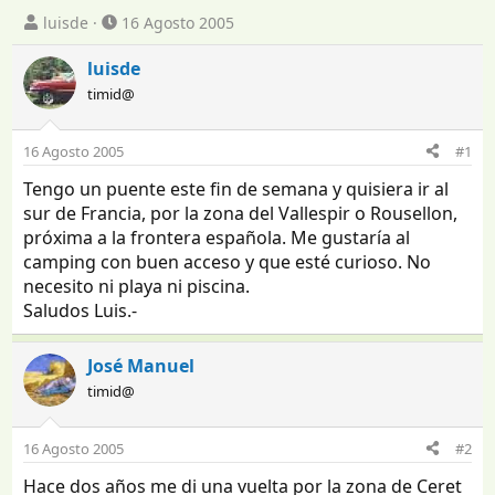
I
F
luisde
16 Agosto 2005
n
e
i
c
luisde
c
h
timid@
i
a
a
d
d
e
16 Agosto 2005
#1
o
i
Tengo un puente este fin de semana y quisiera ir al
r
n
d
i
sur de Francia, por la zona del Vallespir o Rousellon,
e
c
próxima a la frontera española. Me gustaría al
l
i
camping con buen acceso y que esté curioso. No
t
o
necesito ni playa ni piscina.
e
Saludos Luis.-
m
a
José Manuel
timid@
16 Agosto 2005
#2
Hace dos años me di una vuelta por la zona de Ceret