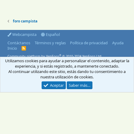
foro campista
Webcampista
Español
Contáctanos
Términos y reglas
Política de privacidad
Ayuda
Inicio
R
S
®
Community platform by XenForo
© 2010-2024 XenForo Ltd.
S
Utilizamos cookies para ayudar a personalizar el contenido, adaptar la
© 2004-2026 Webcampista.com
experiencia, y si estás registrado, a mantenerte conectado.
Al continuar utilizando este sitio, estás dando tu consentimiento a
Envíanos un email
Menú profesionales
nuestra utilización de cookies.
Aviso Legal
Política de cookies
Aceptar
Saber más…
Política de privacidad