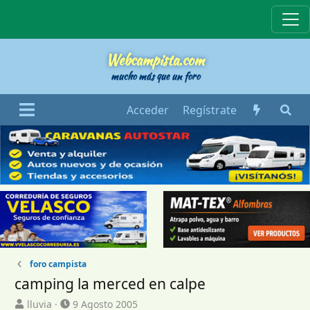
Webcampista
Webcampista.com
mucho más que un foro
Acceder
Regístrate
foro campista
camping la merced en calpe
I
F
lluvia
9 Agosto 2005