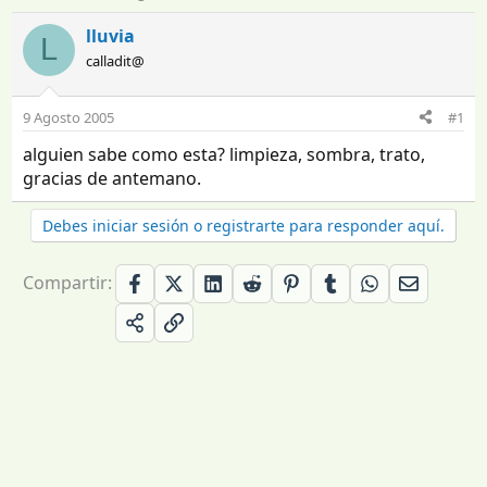
n
e
i
c
lluvia
L
c
h
calladit@
i
a
a
d
d
e
9 Agosto 2005
#1
o
i
alguien sabe como esta? limpieza, sombra, trato,
r
n
d
i
gracias de antemano.
e
c
l
i
Debes iniciar sesión o registrarte para responder aquí.
t
o
e
m
Compartir:
a