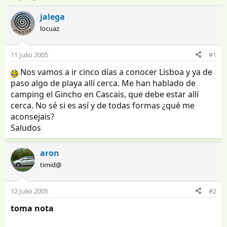
n
e
i
c
jalega
c
h
locuaz
i
a
a
d
d
e
11 Julio 2005
#1
o
i
Nos vamos a ir cinco días a conocer Lisboa y ya de
r
n
d
i
paso algo de playa allí cerca. Me han hablado de
e
c
camping el Gincho en Cascais, que debe estar allí
l
i
cerca. No sé si es así y de todas formas ¿qué me
t
o
aconsejais?
e
Saludos
m
a
aron
timid@
12 Julio 2005
#2
toma nota