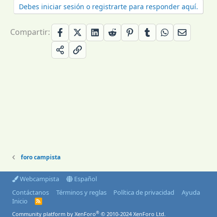
Debes iniciar sesión o registrarte para responder aquí.
Compartir:
foro campista
Webcampista
Español
Contáctanos
Términos y reglas
Política de privacidad
Ayuda
Inicio
R
S
®
Community platform by XenForo
© 2010-2024 XenForo Ltd.
S