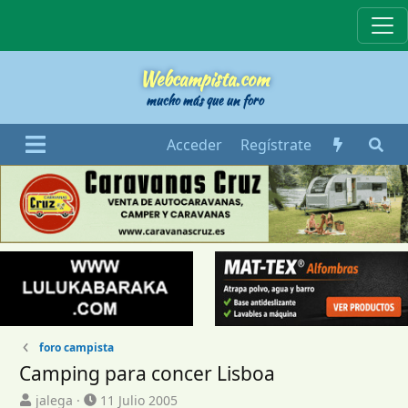
Webcampista
Webcampista.com
mucho más que un foro
Acceder
Regístrate
foro campista
Camping para concer Lisboa
I
F
jalega
11 Julio 2005