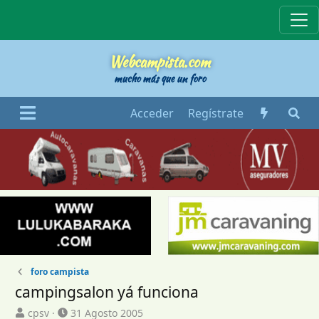
Webcampista
Webcampista.com
mucho más que un foro
Acceder
Regístrate
foro campista
campingsalon yá funciona
I
F
cpsv
31 Agosto 2005