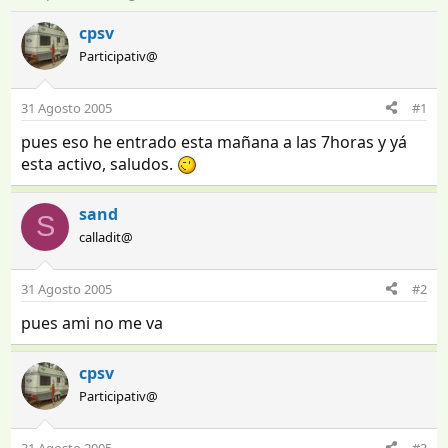
n
e
i
c
cpsv
c
h
Participativ@
i
a
a
d
d
e
31 Agosto 2005
#1
o
i
pues eso he entrado esta mañana a las 7horas y yá
r
n
d
i
esta activo, saludos.
e
c
l
i
sand
t
o
S
e
calladit@
m
a
31 Agosto 2005
#2
pues ami no me va
cpsv
Participativ@
31 Agosto 2005
#3