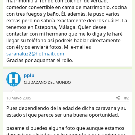
matrimonio al fondo con colchón de verdad,
comedor convertible en cama de matrimonio, cocina
con tres fuegos y baño. Él, además, le puso varios
extras pero no sabría exactamente deciros cuáles. La
tenemos en Estepona, Málaga. Quien desee
contactar con mi hermano que me lo diga y le haré
llegar su teléfono así podreis hablar directamente
con él y os enviará fotos. Mi e-mail es
saranaluz2@hotmail.com
Gracias por aguantar el rollo.
pplu
CIUDADANO DEL MUNDO
18 Mayo 2005
#2
Pues dependiendo de la edad de dicha caravana y su
estado si que parece ser una buena oportunidad.
pasame si puedes alguna foto que aunque estamos
demasiado alejados, se lo comento algun amigo por