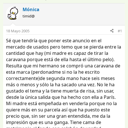
n
e
i
c
Mónica
c
h
timid@
i
a
a
d
d
e
18 Mayo 2005
#1
o
i
Sé que tendría que poner este anuncio en el
r
n
d
i
mercado de usados pero temo que se pierda entre la
e
c
cantidad que hay (mi madre es capaz de tirar la
l
i
caravana porque está de ella hasta el último pelo).
t
o
Resulta que mi hermano se compró una caravana de
e
esta marca (perdonadme si no la he escrito
m
correctamente)de segunda mano hace seis meses
a
más o menos y sólo la ha sacado una vez. No le ha
gustado el tema y la tiene muerta de risa, sin usar,
desde la única salida que ha hecho con ella a París.
Mi madre está empeñada en venderla porque no la
quiere más en su parcela así que ha puesto este
precio que, sin ser una gran entendida, me da la
impresión que es una ganga. Tiene cama de