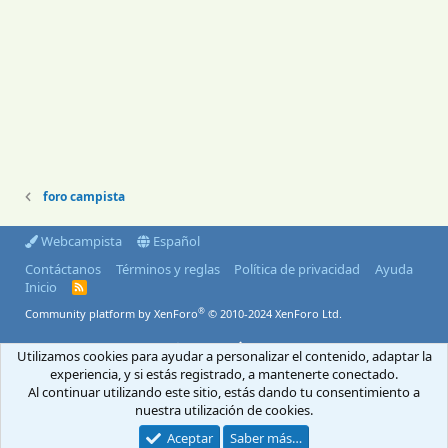
foro campista
Webcampista
Español
Contáctanos
Términos y reglas
Política de privacidad
Ayuda
Inicio
R
S
®
Community platform by XenForo
© 2010-2024 XenForo Ltd.
S
© 2004-2026 Webcampista.com
Utilizamos cookies para ayudar a personalizar el contenido, adaptar la
experiencia, y si estás registrado, a mantenerte conectado.
Envíanos un email
Menú profesionales
Al continuar utilizando este sitio, estás dando tu consentimiento a
Aviso Legal
Política de cookies
nuestra utilización de cookies.
Política de privacidad
Aceptar
Saber más…