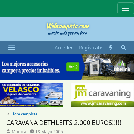
Webcampista
Webcampista.com
mucho más que un foro
Acceder
Regístrate
foro campista
CARAVANA DETHLEFFS 2.000 EUROS!!!!!
I
F
Mónica
18 Mayo 2005