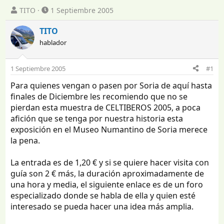
I
F
TITO
1 Septiembre 2005
n
e
i
c
TITO
c
h
hablador
i
a
a
d
d
e
1 Septiembre 2005
#1
o
i
Para quienes vengan o pasen por Soria de aquí hasta
r
n
d
i
finales de Diciembre les recomiendo que no se
e
c
pierdan esta muestra de CELTIBEROS 2005, a poca
l
i
afición que se tenga por nuestra historia esta
t
o
exposición en el Museo Numantino de Soria merece
e
la pena.
m
a
La entrada es de 1,20 € y si se quiere hacer visita con
guía son 2 € más, la duración aproximadamente de
una hora y media, el siguiente enlace es de un foro
especializado donde se habla de ella y quien esté
interesado se pueda hacer una idea más amplia.