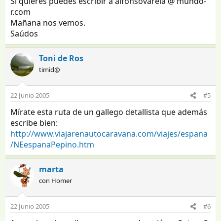
Si quieres puedes escribir a alfonsovarela @ mundo-
r.com
Mañana nos vemos.
Saúdos
Toni de Ros
timid@
22 Junio 2005
#5
Mírate esta ruta de un gallego detallista que además
escribe bien:
http://www.viajarenautocaravana.com/viajes/espana
/NEespanaPepino.htm
marta
con Homer
22 Junio 2005
#6