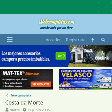
Webcampista
Webcampista.com
mucho más que un foro
Acceder
Regístrate
foro campista
Costa da Morte
I
F
marta
21 Junio 2005