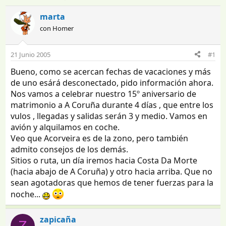
n
e
i
c
marta
c
h
con Homer
i
a
a
d
d
e
21 Junio 2005
#1
o
i
Bueno, como se acercan fechas de vacaciones y más
r
n
d
i
de uno esárá desconectado, pido información ahora.
e
c
Nos vamos a celebrar nuestro 15º aniversario de
l
i
matrimonio a A Coruña durante 4 días , que entre los
t
o
vulos , llegadas y salidas serán 3 y medio. Vamos en
e
avión y alquilamos en coche.
m
Veo que Acorveira es de la zono, pero también
a
admito consejos de los demás.
Sitios o ruta, un día iremos hacia Costa Da Morte
(hacia abajo de A Coruña) y otro hacia arriba. Que no
sean agotadoras que hemos de tener fuerzas para la
noche...
zapicaña
Z