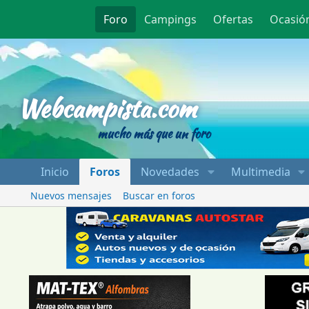
Foro
Campings
Ofertas
Ocasió
Webcampista
Webcampista.com
mucho más que un foro
Inicio
Foros
Novedades
Multimedia
Nuevos mensajes
Buscar en foros