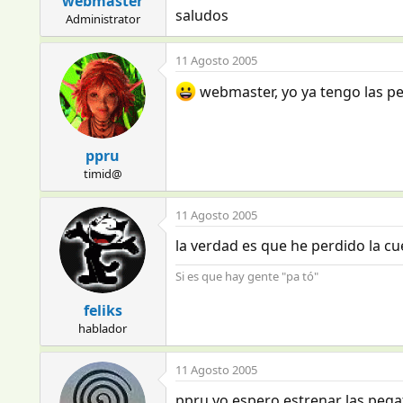
webmaster
saludos
Administrator
11 Agosto 2005
webmaster, yo ya tengo las pe
ppru
timid@
11 Agosto 2005
la verdad es que he perdido la cu
Si es que hay gente "pa tó"
feliks
hablador
11 Agosto 2005
ppru yo espero estrenar las pega