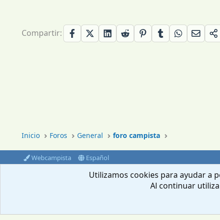
Compartir:
Inicio
Foros
General
foro campista
Webcampista
Español
®
Community platform by XenForo
© 2010-2024 XenForo Ltd.
Utilizamos cookies para ayudar a pe
Al continuar utiliz
Envíanos un email
Aviso Legal
Política de privacidad