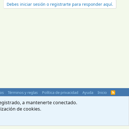
Debes iniciar sesión o registrarte para responder aquí.
os
Términos y reglas
Política de privacidad
Ayuda
Inicio
R
S
S
 registrado, a mantenerte conectado.
lización de cookies.
© 2004-2026 Webcampista.com
Menú profesionales
Política de cookies