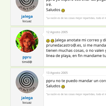
iré.
Saludos
jalega
"La razón es de las cosas mejor repartidas, todo e
locuaz
12 Agosto 2005
Jalega anotate mi correo y di
prunedacastro@.es, si me mandas
tienen muchas cosas, o no valen g
linea de playa, en fin mandame t
ppru
timid@
13 Agosto 2005
ppru no te puedo mandar un corre
Saludos
"La razón es de las cosas mejor repartidas, todo e
jalega
locuaz