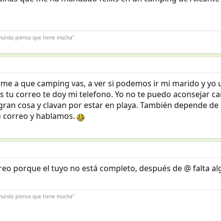
l mundo piensa que tiene mucha"
me a que camping vas, a ver si podemos ir mi marido y yo un
 tu correo te doy mi telefono. Yo no te puedo aconsejar 
ran cosa y clavan por estar en playa. También depende de l
u correo y hablamos.
o porque el tuyo no está completo, después de @ falta al
l mundo piensa que tiene mucha"