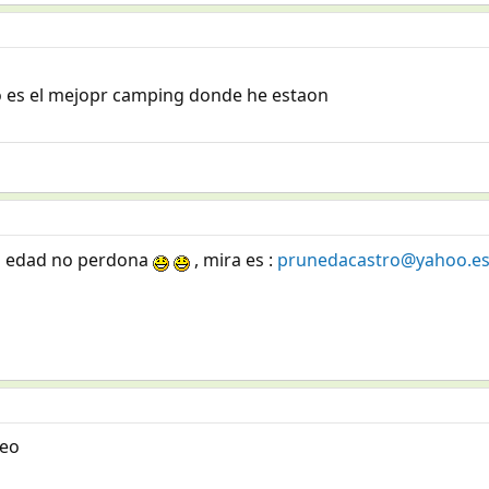
o es el mejopr camping donde he estaon
la edad no perdona
, mira es :
prunedacastro@yahoo.e
reo