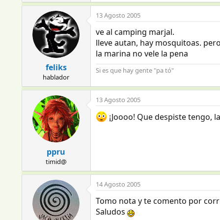
13 Agosto 2005
ve al camping marjal.
lleve autan, hay mosquitoas. per
la marina no vele la pena
feliks
Si es que hay gente "pa tó"
hablador
13 Agosto 2005
¡Joooo! Que despiste tengo, 
ppru
timid@
14 Agosto 2005
Tomo nota y te comento por cor
Saludos