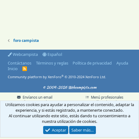
foro campista
Webcampista
Español
Contáctanos
Términos y reglas
Política de privacidad
Ayuda
Inicio
R
S
®
Community platform by XenForo
© 2010-2024 XenForo Ltd.
S
© 2004-2026 Webcampista.com
Envíanos un email
Menú profesionales
Aviso Legal
Política de cookies
Utilizamos cookies para ayudar a personalizar el contenido, adaptar la
Política de privacidad
experiencia, y si estás registrado, a mantenerte conectado.
Al continuar utilizando este sitio, estás dando tu consentimiento a
nuestra utilización de cookies.
Aceptar
Saber más…