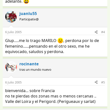
adelante.
juanlu55
Participativ@
6 Julio 2005
#4
Glup.....me lo trago MARILO
, perdona por lo de
femenino......pensando en el otro sexo, me he
equivocado, saludos y perdona.
rocinante
tras un mundo nuevo
6 Julio 2005
#5
bienvenida... sobre Francia
no te pierdas dos zonas mas o menos cercanas ..
Valle del Loira y el Perigord. (Perigueaux y sarlat)