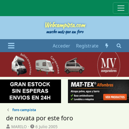
Webcampista
Webcampista.com
mucho más que un foro
Acceder
Regístrate
foro campista
de novata por este foro
I
F
MARILO
6 Julio 2005