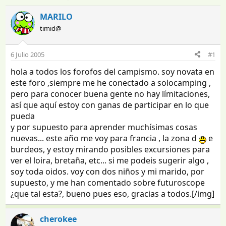
n
e
i
c
MARILO
c
h
timid@
i
a
a
d
d
e
6 Julio 2005
#1
o
i
hola a todos los forofos del campismo. soy novata en
r
n
d
i
este foro ,siempre me he conectado a solocamping ,
e
c
pero para conocer buena gente no hay límitaciones,
l
i
así que aquí estoy con ganas de participar en lo que
t
o
pueda
e
y por supuesto para aprender muchísimas cosas
m
nuevas... este año me voy para francia , la zona d
e
a
burdeos, y estoy mirando posibles excursiones para
ver el loira, bretaña, etc... si me podeis sugerir algo ,
soy toda oidos. voy con dos niños y mi marido, por
supuesto, y me han comentado sobre futuroscope
¿que tal esta?, bueno pues eso, gracias a todos.[/img]
cherokee