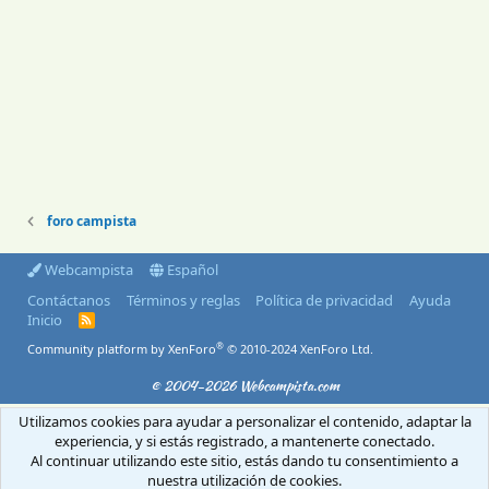
foro campista
Webcampista
Español
Contáctanos
Términos y reglas
Política de privacidad
Ayuda
Inicio
R
S
®
Community platform by XenForo
© 2010-2024 XenForo Ltd.
S
© 2004-2026 Webcampista.com
Utilizamos cookies para ayudar a personalizar el contenido, adaptar la
Envíanos un email
Menú profesionales
Aviso Legal
Política de cookies
experiencia, y si estás registrado, a mantenerte conectado.
Política de privacidad
Al continuar utilizando este sitio, estás dando tu consentimiento a
nuestra utilización de cookies.