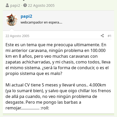
I
F
papi2
22 Agosto 2005
n
e
i
c
papi2
c
h
webcampador en espera....
i
a
a
d
d
e
22 Agosto 2005
#1
o
i
Este es un tema que me preocupa ultimamente. En
r
n
d
i
mi anterior caravana, ningún problema en 100.000
e
c
km en 8 años, pero veo muchas caravanas con
l
i
zapatas achicharradas, y mi chasis, como todos, lleva
t
o
el mismo sistema. ¿será la forma de conducir, o es el
e
propio sistema que es malo?
m
a
Mi actual CV tiene 5 meses y llevaré unos.. 4.000km
(ya lo sumaré bien), y salvo que oigo chillar los frenos
de allá pa cuando, no veo ningún problema de
desgaste. Pero me pongo las barbas a
remojar.................. :roll: