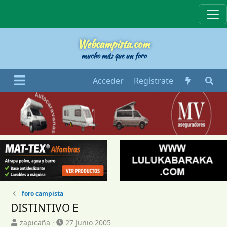
Webcampista
Webcampista.com
mucho más que un foro
Acceder
Regístrate
foro campista
DISTINTIVO E
I
F
zapicaña
27 Junio 2005