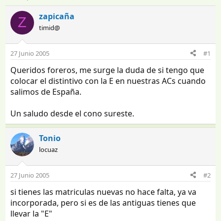
n
e
i
c
zapicaña
Z
c
h
timid@
i
a
a
d
d
e
27 Junio 2005
#1
o
i
Queridos foreros, me surge la duda de si tengo que
r
n
d
i
colocar el distintivo con la E en nuestras ACs cuando
e
c
salimos de España.
l
i
t
o
Un saludo desde el cono sureste.
e
m
a
Tonio
locuaz
27 Junio 2005
#2
si tienes las matriculas nuevas no hace falta, ya va
incorporada, pero si es de las antiguas tienes que
llevar la "E"