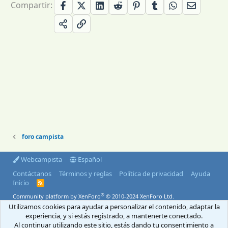
Compartir:
foro campista
Webcampista
Español
Contáctanos
Términos y reglas
Política de privacidad
Ayuda
Inicio
R
S
®
Community platform by XenForo
© 2010-2024 XenForo Ltd.
S
Utilizamos cookies para ayudar a personalizar el contenido, adaptar la
© 2004-2026 Webcampista.com
experiencia, y si estás registrado, a mantenerte conectado.
Al continuar utilizando este sitio, estás dando tu consentimiento a