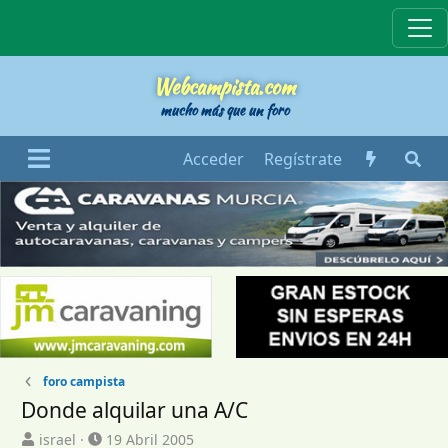
Webcampista
Webcampista.com
mucho más que un foro
Acceder
Regístrate
foro campista
Donde alquilar una A/C
I
F
israel
19 Abril 2005