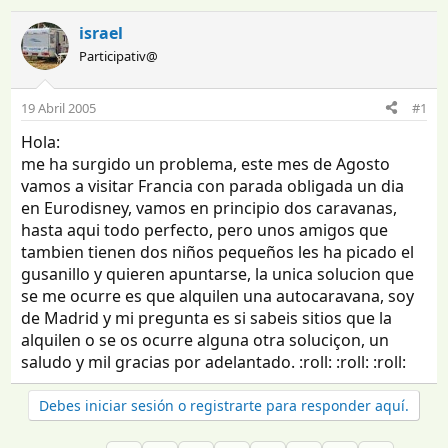
n
e
i
c
israel
c
h
Participativ@
i
a
a
d
d
e
19 Abril 2005
#1
o
i
Hola:
r
n
d
i
me ha surgido un problema, este mes de Agosto
e
c
vamos a visitar Francia con parada obligada un dia
l
i
en Eurodisney, vamos en principio dos caravanas,
t
o
hasta aqui todo perfecto, pero unos amigos que
e
tambien tienen dos niños pequeños les ha picado el
m
gusanillo y quieren apuntarse, la unica solucion que
a
se me ocurre es que alquilen una autocaravana, soy
de Madrid y mi pregunta es si sabeis sitios que la
alquilen o se os ocurre alguna otra soluciçon, un
saludo y mil gracias por adelantado. :roll: :roll: :roll:
Debes iniciar sesión o registrarte para responder aquí.