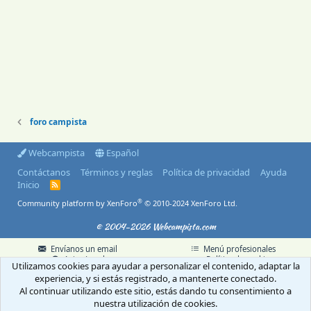
foro campista
Webcampista
Español
Contáctanos
Términos y reglas
Política de privacidad
Ayuda
Inicio
R
S
®
Community platform by XenForo
© 2010-2024 XenForo Ltd.
S
© 2004-2026 Webcampista.com
Envíanos un email
Menú profesionales
Aviso Legal
Política de cookies
Utilizamos cookies para ayudar a personalizar el contenido, adaptar la
Política de privacidad
experiencia, y si estás registrado, a mantenerte conectado.
Al continuar utilizando este sitio, estás dando tu consentimiento a
nuestra utilización de cookies.