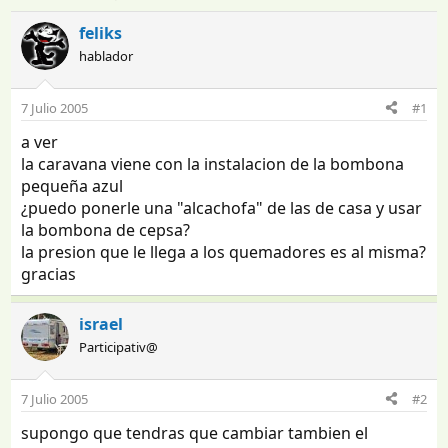
n
e
i
c
feliks
c
h
hablador
i
a
a
d
d
e
7 Julio 2005
#1
o
i
a ver
r
n
d
i
la caravana viene con la instalacion de la bombona
e
c
pequeña azul
l
i
¿puedo ponerle una "alcachofa" de las de casa y usar
t
o
la bombona de cepsa?
e
la presion que le llega a los quemadores es al misma?
m
gracias
a
israel
Participativ@
7 Julio 2005
#2
supongo que tendras que cambiar tambien el