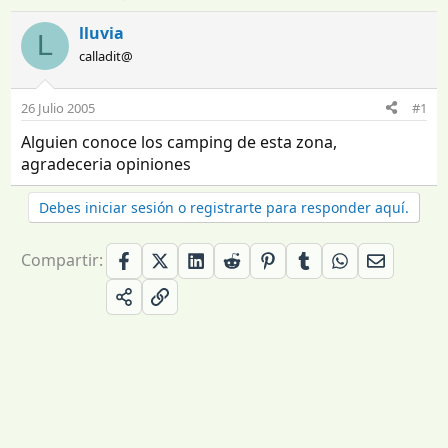
n
e
i
c
lluvia
L
c
h
calladit@
i
a
a
d
d
e
26 Julio 2005
#1
o
i
Alguien conoce los camping de esta zona,
r
n
d
i
agradeceria opiniones
e
c
l
i
Debes iniciar sesión o registrarte para responder aquí.
t
o
e
m
Compartir:
a