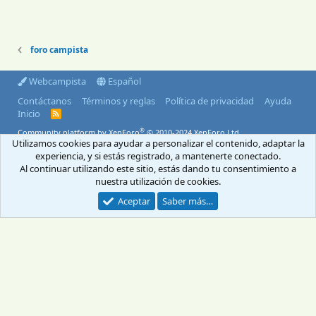
foro campista
Webcampista
Español
Contáctanos
Términos y reglas
Política de privacidad
Ayuda
Inicio
R
S
®
Community platform by XenForo
© 2010-2024 XenForo Ltd.
S
Utilizamos cookies para ayudar a personalizar el contenido, adaptar la
© 2004-2026 Webcampista.com
experiencia, y si estás registrado, a mantenerte conectado.
Al continuar utilizando este sitio, estás dando tu consentimiento a
Envíanos un email
Menú profesionales
nuestra utilización de cookies.
Aviso Legal
Política de cookies
Aceptar
Saber más…
Política de privacidad