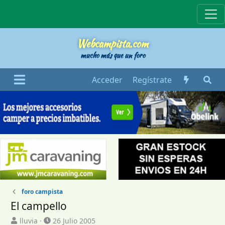
Webcampista
Webcampista.com
mucho más que un foro
Acceder
Regístrate
foro campista
El campello
I
F
lluvia
26 Julio 2005