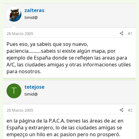
n
e
i
c
zalteras
c
h
timid@
i
a
a
d
d
e
28 Marzo 2005
#1
o
i
Pues eso, ya sabeis que soy nuevo,
r
n
d
i
paciencia..........sabeis si existe algún mapa, por
e
c
ejemplo de España donde se reflejen las areas para
l
i
A/C, las ciudades amigas y otras informaciones utiles
t
o
para nosotros.
e
m
a
tetejose
T
timid@
28 Marzo 2005
#2
en la página de la P.A.C.A. tienes las áreas de ac en
España y extranjero, lo de las ciudades amigas se
empezço un hilo en ac pasion pero no prosperó.