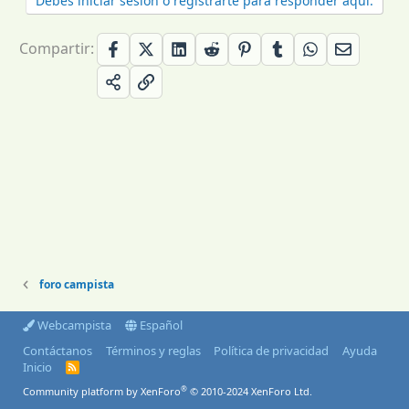
Debes iniciar sesión o registrarte para responder aquí.
Compartir:
foro campista
Webcampista
Español
Contáctanos
Términos y reglas
Política de privacidad
Ayuda
Inicio
R
S
®
Community platform by XenForo
© 2010-2024 XenForo Ltd.
S