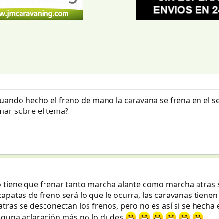
cuando hecho el freno de mano la caravana se frena en el s
rmar sobre el tema?
 tiene que frenar tanto marcha alante como marcha atras si
 zapatas de freno será lo que le ocurra, las caravanas tie
atras se desconectan los frenos, pero no es así si se hecha 
 alguna aclaración más no lo dudes