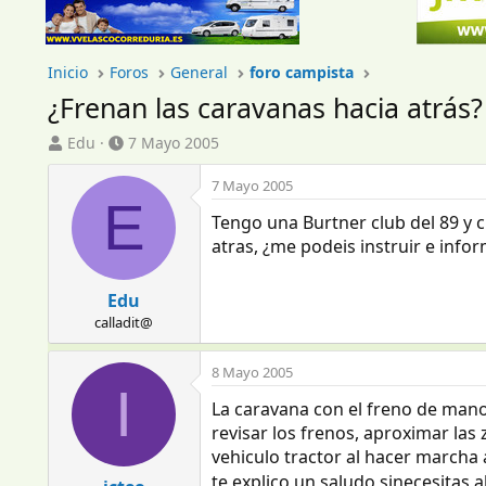
Inicio
Foros
General
foro campista
¿Frenan las caravanas hacia atrás?
I
F
Edu
7 Mayo 2005
n
e
i
c
7 Mayo 2005
E
c
h
Tengo una Burtner club del 89 y 
i
a
a
d
atras, ¿me podeis instruir e info
d
e
o
i
Edu
r
n
calladit@
d
i
e
c
l
i
8 Mayo 2005
t
I
o
La caravana con el freno de mano
e
m
revisar los frenos, aproximar las
a
vehiculo tractor al hacer marcha 
te explico un saludo sinecesitas