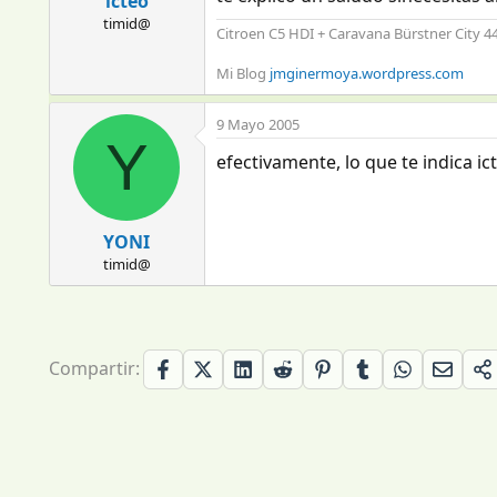
icteo
timid@
Citroen C5 HDI + Caravana Bürstner City 4
Mi Blog
jmginermoya.wordpress.com
9 Mayo 2005
Y
efectivamente, lo que te indica i
YONI
timid@
Compartir: