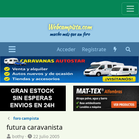
Webcampista
Webcampista.com
mucho más que un foro
Acceder
Regístrate
foro campista
futura caravanista
I
F
bothy
22 Julio 2005