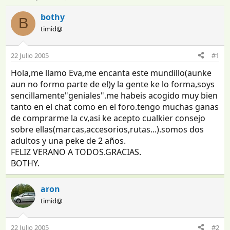
n
e
i
c
bothy
B
c
h
timid@
i
a
a
d
d
e
22 Julio 2005
#1
o
i
Hola,me llamo Eva,me encanta este mundillo(aunke
r
n
d
i
aun no formo parte de el)y la gente ke lo forma,soys
e
c
sencillamente"geniales".me habeis acogido muy bien
l
i
tanto en el chat como en el foro.tengo muchas ganas
t
o
de comprarme la cv,asi ke acepto cualkier consejo
e
sobre ellas(marcas,accesorios,rutas...).somos dos
m
adultos y una peke de 2 años.
a
FELIZ VERANO A TODOS.GRACIAS.
BOTHY.
aron
timid@
22 Julio 2005
#2