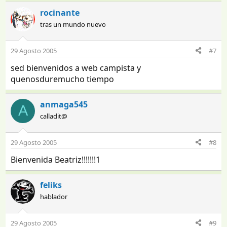
rocinante
tras un mundo nuevo
29 Agosto 2005
#7
sed bienvenidos a web campista y
quenosduremucho tiempo
anmaga545
A
calladit@
29 Agosto 2005
#8
Bienvenida Beatriz!!!!!!!1
feliks
hablador
29 Agosto 2005
#9