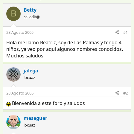
n
e
i
c
Betty
B
c
h
calladit@
i
a
a
d
d
e
28 Agosto 2005
#1
o
i
Hola me llamo Beatriz, soy de Las Palmas y tengo 4
r
n
d
i
niños, ya veo por aqui algunos nombres conocidos.
e
c
Muchos saludos
l
i
t
o
jalega
e
m
locuaz
a
28 Agosto 2005
#2
Bienvenida a este foro y saludos
meseguer
locuaz