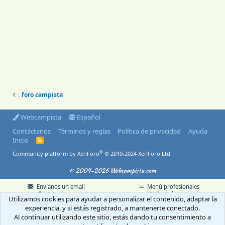
foro campista
Webcampista
Español
Contáctanos
Términos y reglas
Política de privacidad
Ayuda
Inicio
R
S
®
Community platform by XenForo
© 2010-2024 XenForo Ltd.
S
© 2004-2026 Webcampista.com
Envíanos un email
Menú profesionales
Aviso Legal
Política de cookies
Utilizamos cookies para ayudar a personalizar el contenido, adaptar la
Política de privacidad
experiencia, y si estás registrado, a mantenerte conectado.
Al continuar utilizando este sitio, estás dando tu consentimiento a