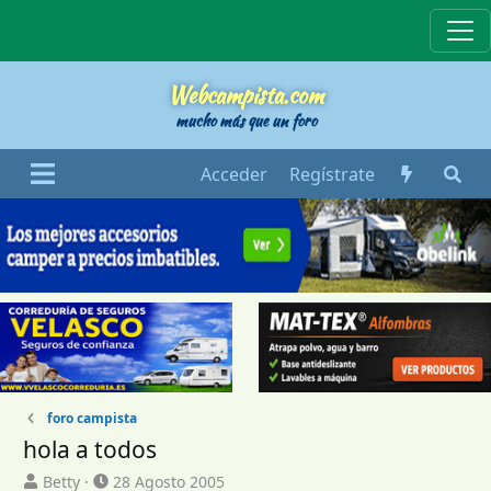
Webcampista
Webcampista.com
mucho más que un foro
Acceder
Regístrate
foro campista
hola a todos
I
F
Betty
28 Agosto 2005