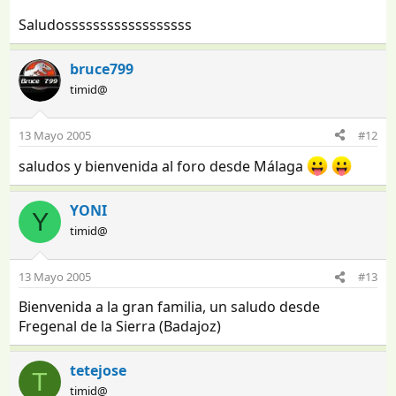
Saludossssssssssssssssss
bruce799
timid@
13 Mayo 2005
#12
saludos y bienvenida al foro desde Málaga
YONI
Y
timid@
13 Mayo 2005
#13
Bienvenida a la gran familia, un saludo desde
Fregenal de la Sierra (Badajoz)
tetejose
T
timid@