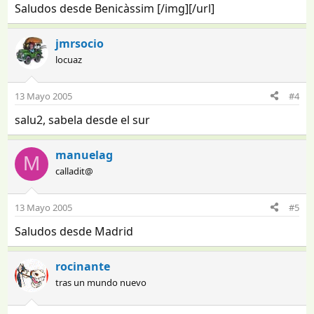
Saludos desde Benicàssim [/img][/url]
jmrsocio
locuaz
13 Mayo 2005
#4
salu2, sabela desde el sur
manuelag
M
calladit@
13 Mayo 2005
#5
Saludos desde Madrid
rocinante
tras un mundo nuevo