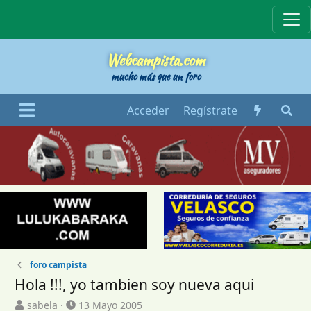
Webcampista
Webcampista.com
mucho más que un foro
Acceder
Regístrate
foro campista
Hola !!!, yo tambien soy nueva aqui
I
F
sabela
13 Mayo 2005