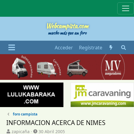
Webcampista
Webcampista.com
mucho más que un foro
Acceder
Regístrate
foro campista
INFORMACION ACERCA DE NIMES
I
F
zapicaña
30 Abril 2005