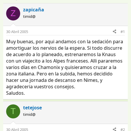
n
e
i
c
zapicaña
Z
c
h
timid@
i
a
a
d
d
e
30 Abril 2005
#1
o
i
Muy buenas, por aqui andamos con la sedación para
r
n
d
i
amortiguar los nervios de la espera. Si todo discurre
e
c
de acuerdo a lo planeado, estrenaremos la Knaus
l
i
con un viajecito a los Alpes franceses. Alli pararemos
t
o
varios días en Chamonix y quisieramos cruzar a la
e
zona italiana. Pero en la subida, hemos decidido
m
hacer una jornada de descanso en Nimes, y
a
agradeceria vuestros consejos.
Saludos.
tetejose
T
timid@
30 Abril 2005
#2