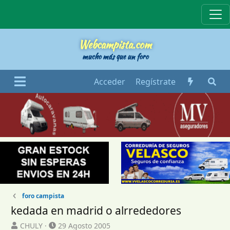
Webcampista
Webcampista.com
mucho más que un foro
Acceder
Regístrate
foro campista
kedada en madrid o alrrededores
I
F
CHULY
29 Agosto 2005