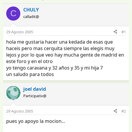
n
e
i
c
CHULY
C
c
h
calladit@
i
a
a
d
d
e
29 Agosto 2005
#1
o
i
hola me gustaria hacer una kedada de esas que
r
n
d
i
haceis pero mas cerquita siempre las elegis muy
e
c
lejos y por lo que veo hay mucha gente de madrid en
l
i
este foro y en el otro
t
o
yo tengo caravana y 32 años y 35 y mi hija 7
e
un saludo para todos
m
a
joel david
Participativ@
29 Agosto 2005
#2
pues yo apoyo la mocion...