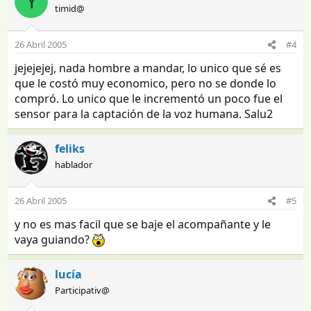
Y
timid@
26 Abril 2005
#4
jejejejej, nada hombre a mandar, lo unico que sé es
que le costó muy economico, pero no se donde lo
compró. Lo unico que le incrementó un poco fue el
sensor para la captación de la voz humana. Salu2
feliks
hablador
26 Abril 2005
#5
y no es mas facil que se baje el acompañante y le
vaya guiando?
lucía
Participativ@