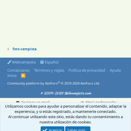
foro campista
Webcampista
Español
Contáctanos
Términos y reglas
Política de privacidad
Ayuda
Inicio
R
S
®
Community platform by XenForo
© 2010-2024 XenForo Ltd.
S
© 2004-2026 Webcampista.com
Envíanos un email
Menú profesionales
Utilizamos cookies para ayudar a personalizar el contenido, adaptar la
Aviso Legal
Política de cookies
experiencia, y si estás registrado, a mantenerte conectado.
Política de privacidad
Al continuar utilizando este sitio, estás dando tu consentimiento a
nuestra utilización de cookies.
Aceptar
Saber más…