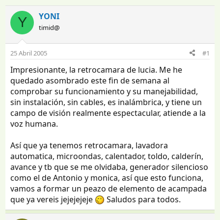
n
e
i
c
YONI
Y
c
h
timid@
i
a
a
d
d
e
25 Abril 2005
#1
o
i
Impresionante, la retrocamara de lucia. Me he
r
n
d
i
quedado asombrado este fin de semana al
e
c
comprobar su funcionamiento y su manejabilidad,
l
i
sin instalación, sin cables, es inalámbrica, y tiene un
t
o
campo de visión realmente espectacular, atiende a la
e
voz humana.
m
a
Así que ya tenemos retrocamara, lavadora
automatica, microondas, calentador, toldo, calderín,
avance y tb que se me olvidaba, generador silencioso
como el de Antonio y monica, así que esto funciona,
vamos a formar un peazo de elemento de acampada
que ya vereis jejejejeje
Saludos para todos.