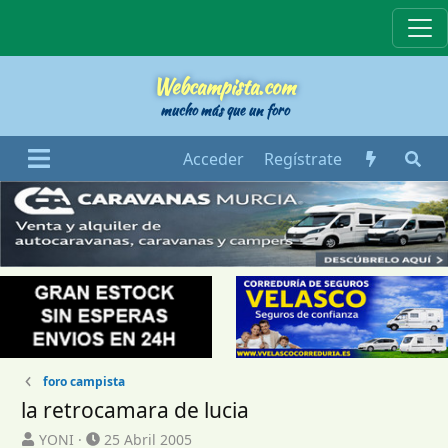
Webcampista
Webcampista.com
mucho más que un foro
Acceder
Regístrate
foro campista
la retrocamara de lucia
I
F
YONI
25 Abril 2005