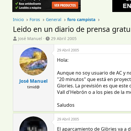
Inicio
Foros
General
foro campista
Leido en un diario de prensa gratu
I
F
José Manuel
29 Abril 2005
n
e
i
c
29 Abril 2005
c
h
Hola:
i
a
a
d
d
e
Aunque no soy usuario de AC y no
o
i
"20 minutos" que está en proyect
José Manuel
r
n
Glories. La previsión es que este
timid@
d
i
Vall d'Hebrón o a los pies de la 
e
c
l
i
Saludos
t
o
e
m
29 Abril 2005
a
El aparcamiento de Glòries va a 