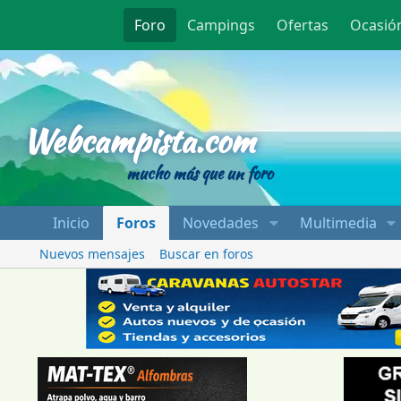
Foro
Campings
Ofertas
Ocasió
Webcampista
Webcampista.com
mucho más que un foro
Inicio
Foros
Novedades
Multimedia
Nuevos mensajes
Buscar en foros