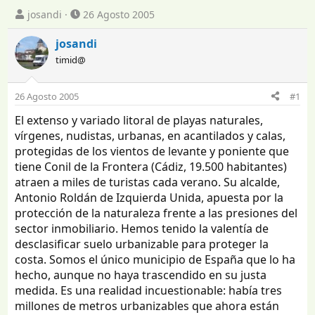
I
F
josandi
26 Agosto 2005
n
e
i
c
josandi
c
h
timid@
i
a
a
d
d
e
26 Agosto 2005
#1
o
i
El extenso y variado litoral de playas naturales,
r
n
d
i
vírgenes, nudistas, urbanas, en acantilados y calas,
e
c
protegidas de los vientos de levante y poniente que
l
i
tiene Conil de la Frontera (Cádiz, 19.500 habitantes)
t
o
atraen a miles de turistas cada verano. Su alcalde,
e
Antonio Roldán de Izquierda Unida, apuesta por la
m
protección de la naturaleza frente a las presiones del
a
sector inmobiliario. Hemos tenido la valentía de
desclasificar suelo urbanizable para proteger la
costa. Somos el único municipio de España que lo ha
hecho, aunque no haya trascendido en su justa
medida. Es una realidad incuestionable: había tres
millones de metros urbanizables que ahora están