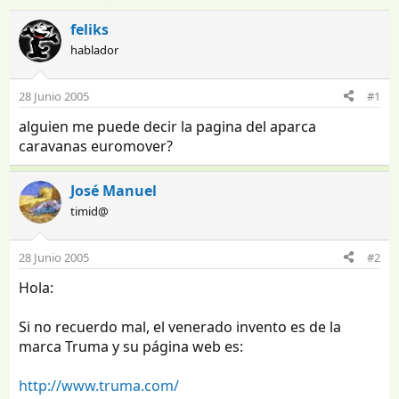
n
e
i
c
feliks
c
h
hablador
i
a
a
d
d
e
28 Junio 2005
#1
o
i
alguien me puede decir la pagina del aparca
r
n
d
i
caravanas euromover?
e
c
l
i
José Manuel
t
o
e
timid@
m
a
28 Junio 2005
#2
Hola:
Si no recuerdo mal, el venerado invento es de la
marca Truma y su página web es:
http://www.truma.com/