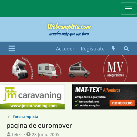
Webcampista
Webcampista.com
mucho más que un foro
Acceder
Regístrate
foro campista
pagina de euromover
I
F
feliks
28 Junio 2005