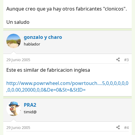
Aunque creo que ya hay otros fabricantes "clonicos".
Un saludo
gonzalo y charo
hablador
29 Junio 2005
#3
Este es similar de fabricacion inglesa
http://www.powrwheel.com/powrtouch....5,0,0,0,0,0,0
,0,0.00,20000,0,0&De=0&St=&StID=
PRA2
timid@
29 Junio 2005
#4