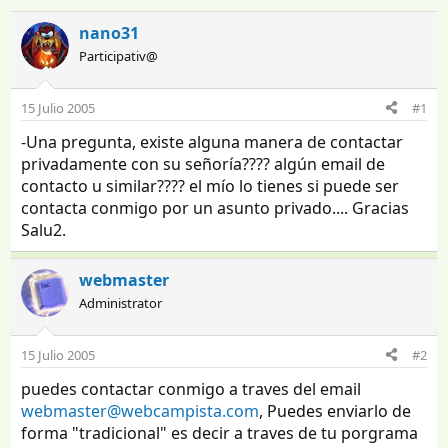
n
e
i
c
nano31
c
h
Participativ@
i
a
a
d
d
e
15 Julio 2005
#1
o
i
-Una pregunta, existe alguna manera de contactar
r
n
d
i
privadamente con su señoría???? algún email de
e
c
contacto u similar???? el mío lo tienes si puede ser
l
i
contacta conmigo por un asunto privado.... Gracias
t
o
Salu2.
e
m
a
webmaster
Administrator
15 Julio 2005
#2
puedes contactar conmigo a traves del email
webmaster@webcampista.com
, Puedes enviarlo de
forma "tradicional" es decir a traves de tu porgrama