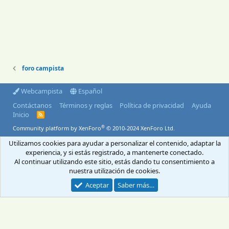
foro campista
Webcampista
Español
Contáctanos
Términos y reglas
Política de privacidad
Ayuda
Inicio
R
S
®
Community platform by XenForo
© 2010-2024 XenForo Ltd.
S
Utilizamos cookies para ayudar a personalizar el contenido, adaptar la
© 2004-2026 Webcampista.com
experiencia, y si estás registrado, a mantenerte conectado.
Al continuar utilizando este sitio, estás dando tu consentimiento a
Envíanos un email
Menú profesionales
Aviso Legal
Política de cookies
nuestra utilización de cookies.
Política de privacidad
Aceptar
Saber más…