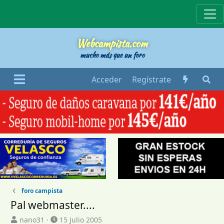
Webcampista
Webcampista.com
mucho más que un foro
Acceder
Regístrate
foro campista
Pal webmaster....
I
F
nano31
15 Julio 2005