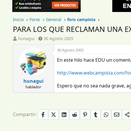
Inicio
Foros
General
foro campista
PARA LOS QUE RECLAMAN UNA EX
I
F
hunagui
30 Agosto 2005
n
e
i
c
30 Agosto 2005
c
h
En este hilo hace EDU un comenta
i
a
a
d
d
e
http://www.webcampista.com/fo
o
i
hunagui
r
n
Espero que no sea nada grave, a
hablador
d
i
e
c
l
i
t
o
e
Compartir:
m
a