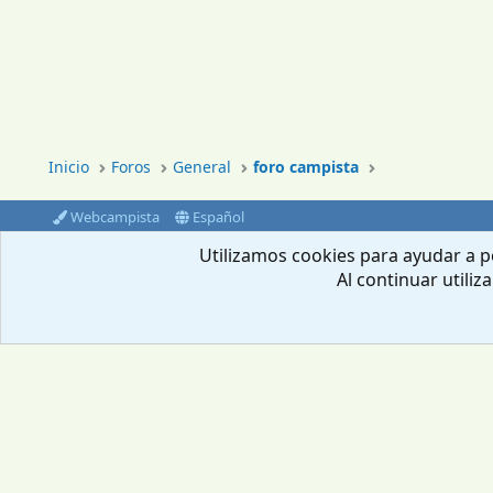
Inicio
Foros
General
foro campista
Webcampista
Español
®
Community platform by XenForo
© 2010-2024 XenForo Ltd.
Utilizamos cookies para ayudar a pe
Al continuar utiliz
Envíanos un email
Aviso Legal
Política de privacidad