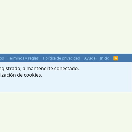
os
Términos y reglas
Política de privacidad
Ayuda
Inicio
R
S
S
 registrado, a mantenerte conectado.
lización de cookies.
© 2004-2026 Webcampista.com
Menú profesionales
Política de cookies