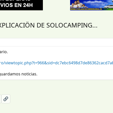
PLICACIÖN DE SOLOCAMPING...
rio.
ro/viewtopic.php?t=966&sid=dc7ebc6498d7de86362cacd7a
guardamos noticias.