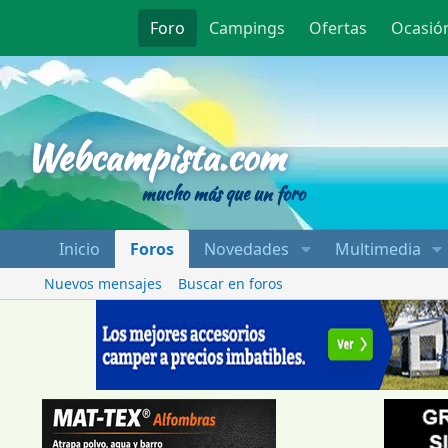
Foro
Campings
Ofertas
Ocasió
Webcampista
Webcampista.com
mucho más que un foro
Inicio
Foros
Novedades
Multimedia
Nuevos mensajes
Buscar en foros