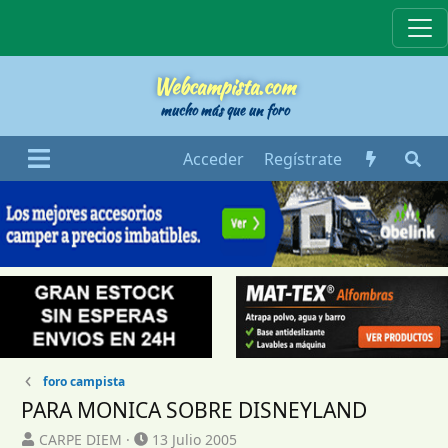
Webcampista
Webcampista.com
mucho más que un foro
Acceder
Regístrate
foro campista
PARA MONICA SOBRE DISNEYLAND
I
F
CARPE DIEM
13 Julio 2005