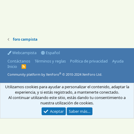
foro campista
Webcampista
Español
Contáctanos
Términos y reglas
Política de privacidad
Ayuda
Inicio
R
S
®
Community platform by XenForo
© 2010-2024 XenForo Ltd.
S
© 2004-2026 Webcampista.com
Utilizamos cookies para ayudar a personalizar el contenido, adaptar la
experiencia, y si estás registrado, a mantenerte conectado.
Envíanos un email
Menú profesionales
Al continuar utilizando este sitio, estás dando tu consentimiento a
Aviso Legal
Política de cookies
nuestra utilización de cookies.
Política de privacidad
Aceptar
Saber más…