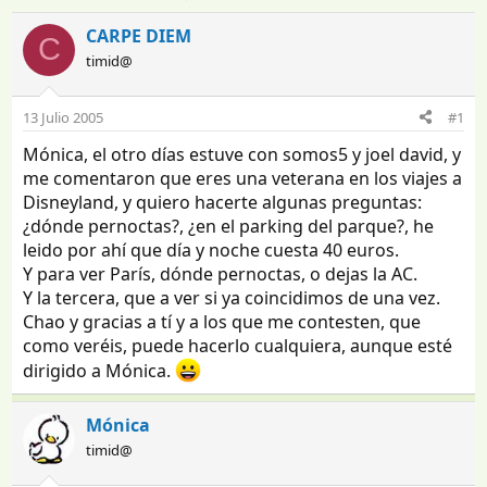
n
e
i
c
CARPE DIEM
C
c
h
timid@
i
a
a
d
d
e
13 Julio 2005
#1
o
i
Mónica, el otro días estuve con somos5 y joel david, y
r
n
d
i
me comentaron que eres una veterana en los viajes a
e
c
Disneyland, y quiero hacerte algunas preguntas:
l
i
¿dónde pernoctas?, ¿en el parking del parque?, he
t
o
leido por ahí que día y noche cuesta 40 euros.
e
Y para ver París, dónde pernoctas, o dejas la AC.
m
Y la tercera, que a ver si ya coincidimos de una vez.
a
Chao y gracias a tí y a los que me contesten, que
como veréis, puede hacerlo cualquiera, aunque esté
dirigido a Mónica.
Mónica
timid@