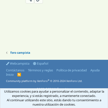
foro campista
Webcampista
Español
Contáctanos
Términos y reglas
Política de privacidad
Ayuda
Inicio
R
S
®
Community platform by XenForo
© 2010-2024 XenForo Ltd.
S
© 2004-2026 Webcampista.com
Utilizamos cookies para ayudar a personalizar el contenido, adaptar la
experiencia, y si estás registrado, a mantenerte conectado.
Envíanos un email
Menú profesionales
Al continuar utilizando este sitio, estás dando tu consentimiento a
Aviso Legal
Política de cookies
nuestra utilización de cookies.
Política de privacidad