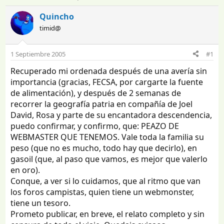
n
e
i
c
Quincho
c
h
timid@
i
a
a
d
d
e
1 Septiembre 2005
#1
o
i
Recuperado mi ordenada después de una avería sin
r
n
d
i
importancia (gracias, FECSA, por cargarte la fuente
e
c
de alimentación), y después de 2 semanas de
l
i
recorrer la geografía patria en compañía de Joel
t
o
David, Rosa y parte de su encantadora descendencia,
e
puedo confirmar, y confirmo, que: PEAZO DE
m
WEBMASTER QUE TENEMOS. Vale toda la familia su
a
peso (que no es mucho, todo hay que decirlo), en
gasoil (que, al paso que vamos, es mejor que valerlo
en oro).
Conque, a ver si lo cuidamos, que al ritmo que van
los foros campistas, quien tiene un webmonster,
tiene un tesoro.
Prometo publicar, en breve, el relato completo y sin