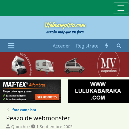
Webcampista
Webcampista.com
mucho más que un foro
Acceder
Regístrate
foro campista
Peazo de webmonster
I
F
Quincho
1 Septiembre 2005