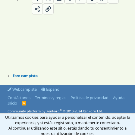
foro campista
Webcampista
Español
Contáctanos
Términos y reglas
Política de privacidad
Ayuda
Inicio
R
S
®
Community platform by XenForo
© 2010-2024 XenForo Ltd.
S
Utilizamos cookies para ayudar a personalizar el contenido, adaptar la
© 2004-2026 Webcampista.com
experiencia, y si estás registrado, a mantenerte conectado.
Al continuar utilizando este sitio, estás dando tu consentimiento a
Envíanos un email
Menú profesionales
nuestra utilización de cookies.