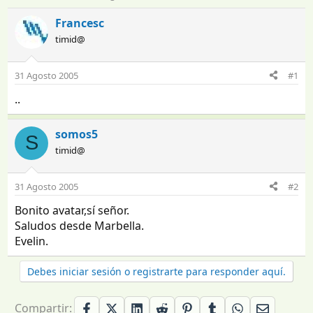
n
e
i
c
Francesc
c
h
timid@
i
a
a
d
d
e
31 Agosto 2005
#1
o
i
..
r
n
d
i
e
c
somos5
S
l
i
timid@
t
o
e
m
31 Agosto 2005
#2
a
Bonito avatar,sí señor.
Saludos desde Marbella.
Evelin.
Debes iniciar sesión o registrarte para responder aquí.
Compartir: