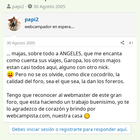
I
F
papi2
30 Agosto 2005
n
e
i
c
papi2
c
h
webcampador en espera....
i
a
a
d
d
e
30 Agosto 2005
#1
o
i
... majas, sobre todo a ANGELES, que me encanta
r
n
d
i
como cuenta sus viajes, Garopa, los otros majos
e
c
estan casi todos aqui, alguno con otro nick.
l
i
Pero no se os olvide, como dice cocodrilo, la
t
o
calidad del foro, sea el que sea, la dan los foreros.
e
m
Tengo que reconocer al webmaster de este gran
a
foro, que esta haciendo un trabajo buenisimo, yo te
lo agradezco de corazón y brindo por
webcampista.com, nuestra casa
Debes iniciar sesión o registrarte para responder aquí.