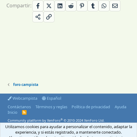
Compartir:
foro campista
Webcampista
Español
Contáctanos
Términos y reglas
Política de privacidad
Ayuda
Inicio
R
S
®
Community platform by XenForo
© 2010-2024 XenForo Ltd.
S
Utilizamos cookies para ayudar a personalizar el contenido, adaptar la
© 2004-2026 Webcampista.com
experiencia, y si estás registrado, a mantenerte conectado.