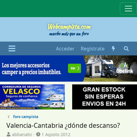
Webcampista
Webcampista.com
mucho más que un foro
Acceder
Regístrate
foro campista
Valencia-Cantabria ¿dónde descanso?
I
F
abbanatic
1 Agosto 2012