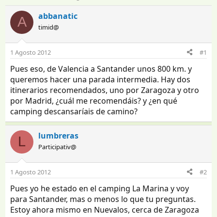
n
e
i
c
abbanatic
A
c
h
timid@
i
a
a
d
d
e
1 Agosto 2012
#1
o
i
Pues eso, de Valencia a Santander unos 800 km. y
r
n
d
i
queremos hacer una parada intermedia. Hay dos
e
c
itinerarios recomendados, uno por Zaragoza y otro
l
i
por Madrid, ¿cuál me recomendáis? y ¿en qué
t
o
camping descansaríais de camino?
e
m
a
lumbreras
L
Participativ@
1 Agosto 2012
#2
Pues yo he estado en el camping La Marina y voy
para Santander, mas o menos lo que tu preguntas.
Estoy ahora mismo en Nuevalos, cerca de Zaragoza