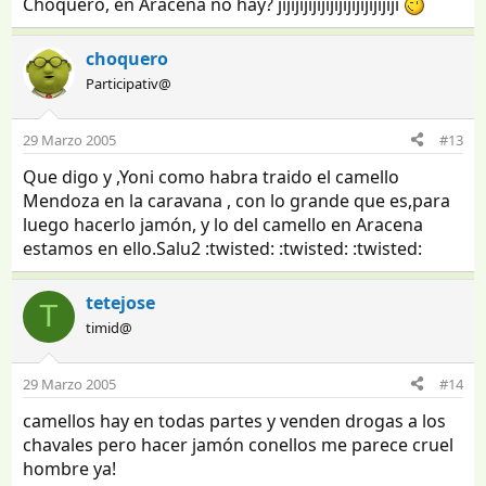
Choquero, en Aracena no hay? jijijijijijijijijijijijijiji
choquero
Participativ@
29 Marzo 2005
#13
Que digo y ,Yoni como habra traido el camello
Mendoza en la caravana , con lo grande que es,para
luego hacerlo jamón, y lo del camello en Aracena
estamos en ello.Salu2 :twisted: :twisted: :twisted:
tetejose
T
timid@
29 Marzo 2005
#14
camellos hay en todas partes y venden drogas a los
chavales pero hacer jamón conellos me parece cruel
hombre ya!