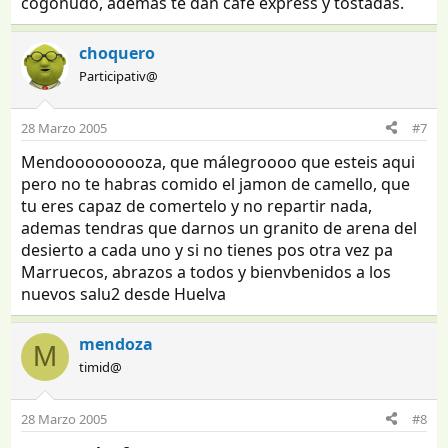
cogonudo, ademas te dan cafe express y tostadas.
choquero
Participativ@
28 Marzo 2005
#7
Mendooooooooza, que málegroooo que esteis aqui
pero no te habras comido el jamon de camello, que
tu eres capaz de comertelo y no repartir nada,
ademas tendras que darnos un granito de arena del
desierto a cada uno y si no tienes pos otra vez pa
Marruecos, abrazos a todos y bienvbenidos a los
nuevos salu2 desde Huelva
mendoza
M
timid@
28 Marzo 2005
#8