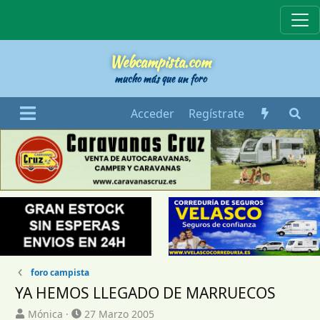
Webcampista
Webcampista.com
mucho más que un foro
Acceder
Regístrate
foro campista
YA HEMOS LLEGADO DE MARRUECOS
I
F
Mónica
27 Marzo 2005