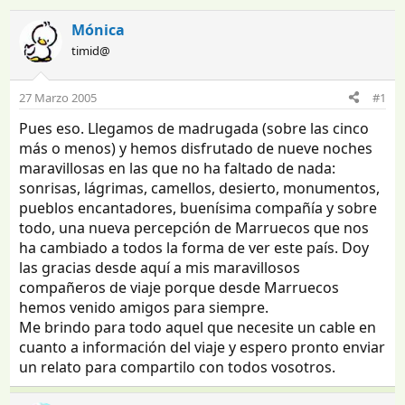
n
e
i
c
Mónica
c
h
timid@
i
a
a
d
d
e
27 Marzo 2005
#1
o
i
Pues eso. Llegamos de madrugada (sobre las cinco
r
n
d
i
más o menos) y hemos disfrutado de nueve noches
e
c
maravillosas en las que no ha faltado de nada:
l
i
sonrisas, lágrimas, camellos, desierto, monumentos,
t
o
pueblos encantadores, buenísima compañía y sobre
e
todo, una nueva percepción de Marruecos que nos
m
ha cambiado a todos la forma de ver este país. Doy
a
las gracias desde aquí a mis maravillosos
compañeros de viaje porque desde Marruecos
hemos venido amigos para siempre.
Me brindo para todo aquel que necesite un cable en
cuanto a información del viaje y espero pronto enviar
un relato para compartilo con todos vosotros.