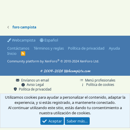
foro campista
Webcampista
Español
Contáctanos
Términos y reglas
Política de privacidad
Ayuda
Inicio
R
S
®
Community platform by XenForo
© 2010-2024 XenForo Ltd.
S
© 2004-2026 Webcampista.com
Envíanos un email
Menú profesionales
Aviso Legal
Política de cookies
Política de privacidad
Utilizamos cookies para ayudar a personalizar el contenido, adaptar la
experiencia, y si estás registrado, a mantenerte conectado.
Al continuar utilizando este sitio, estás dando tu consentimiento a
nuestra utilización de cookies.
Aceptar
Saber más…