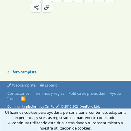
foro campista
Webcampista
Español
Contáctanos
Términos y reglas
Política de privacidad
Ayuda
Inicio
R
S
®
Community platform by XenForo
© 2010-2024 XenForo Ltd.
S
Utilizamos cookies para ayudar a personalizar el contenido, adaptar la
© 2004-2026 Webcampista.com
experiencia, y si estás registrado, a mantenerte conectado.
Al continuar utilizando este sitio, estás dando tu consentimiento a
Envíanos un email
Menú profesionales
nuestra utilización de cookies.
Aviso Legal
Política de cookies