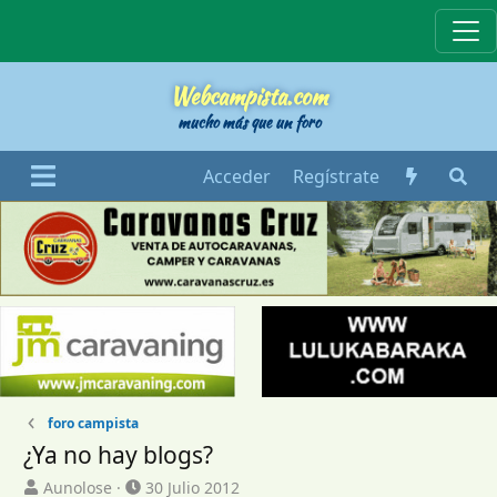
Webcampista
Webcampista.com
mucho más que un foro
Acceder
Regístrate
foro campista
¿Ya no hay blogs?
I
F
Aunolose
30 Julio 2012