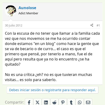
n
e
i
c
Aunolose
c
h
Adict Member
i
a
a
d
d
e
30 Julio 2012
#1
o
i
Con la escusa de no tener que llamar a la familia cada
r
n
d
i
vez que nos movemos se me ha ocurrido contar
e
c
donde estamos "en un blog" como hace la gente que
l
i
se va de becario o de curro... el caso es que el
t
o
primero que pensé, por tenerlo a mano, fue el de
e
aquí pero resulta que ya no lo encuentro ¿se ha
m
quitado?
a
No es una crítica ¿eh? no es que tuvieran muchas
visitas... es solo para saberlo.
Debes iniciar sesión o registrarte para responder aquí.
Compartir: